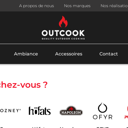
A propos de nous
Nos marques
Nos réalisati
Ambiance
Accessoires
Contact
hez-vous ?