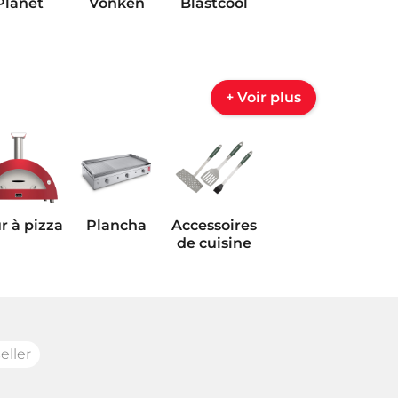
Planet
Vonken
Blastcool
+ Voir plus
r à pizza
Plancha
Accessoires
de cuisine
eller