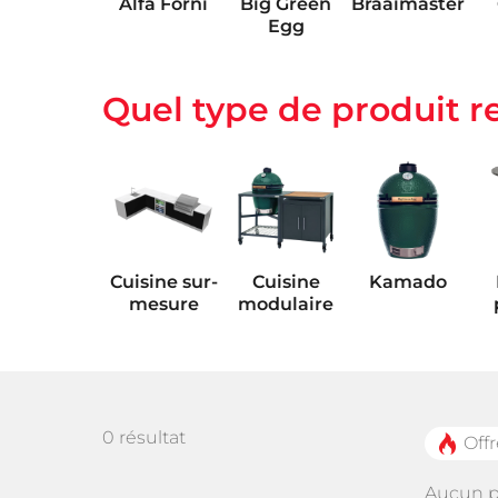
Alfa Forni
Big Green
Braaimaster
Egg
Quel type de produit r
Escape
Fulgor
LetzQ
Cuisine sur-
Cuisine
Kamado
mesure
modulaire
0 résultat
Offr
Réfrigérateur
Accessoires
Robinet et
d'extérieur
d'extérieur
d
évier
Aucun p