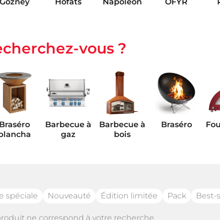
Gozney
Höfats
Napoleon
OFYR
echerchez-vous ?
Looft
Meater
Paranocta
Outcook
Braséro
Barbecue à
Barbecue à
Braséro
Fou
plancha
gaz
bois
e spéciale
Nouveauté
Édition limitée
Pack
Best-s
Pièces
étachées
roduit ne correspond à votre recherche