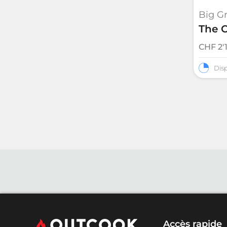
Big G
The 
CHF
2'
Disp
Accès rapide