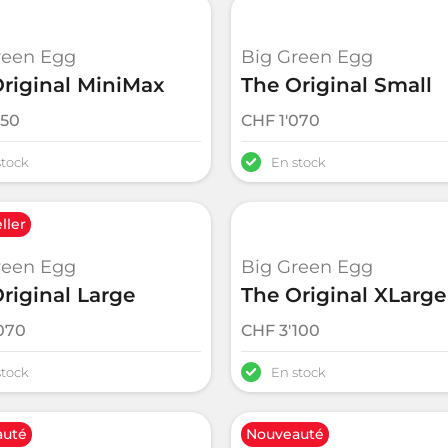
reen Egg
Big Green Egg
riginal MiniMax
The Original Small
250
CHF
1'070
stock
En stock
ller
reen Egg
Big Green Egg
riginal Large
The Original XLarge
070
CHF
3'100
stock
En stock
auté
Nouveauté