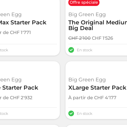
Offre spéciale
reen Egg
Big Green Egg
ax Starter Pack
The Original Medi
Big Deal
ir de
CHF
1'771
CHF
2'100
CHF
1'526
stock
En stock
reen Egg
Big Green Egg
 Starter Pack
XLarge Starter Pack
ir de
CHF
2'932
À partir de
CHF
4'177
stock
En stock