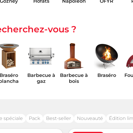
Gozney
Höfats
Napoleon
OFYR
echerchez-vous ?
Looft
Meater
Paranocta
Outcook
Braséro
Barbecue à
Barbecue à
Braséro
Fou
plancha
gaz
bois
Pièces
étachées
e spéciale
Pack
Best-seller
Nouveauté
Édition li