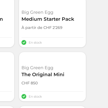
Big Green Egg
um
Medium Starter Pack
À partir de
CHF
2'269
En stock
Big Green Egg
The Original Mini
CHF
850
En stock