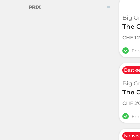
PRIX
Big G
The O
CHF
1'
En 
Best-se
Big G
The O
CHF
2'
En 
Nouve