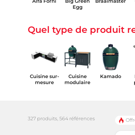
Alfa Forni
Big Green
Braaimaster
Egg
Quel type de produit r
Escape
Fulgor
LetzQ
Cuisine sur-
Cuisine
Kamado
mesure
modulaire
Réfrigérateur
Robinet et
Accessoires
d'extérieur
évier
d'extérieur
d
327 produits, 564 références
Offr