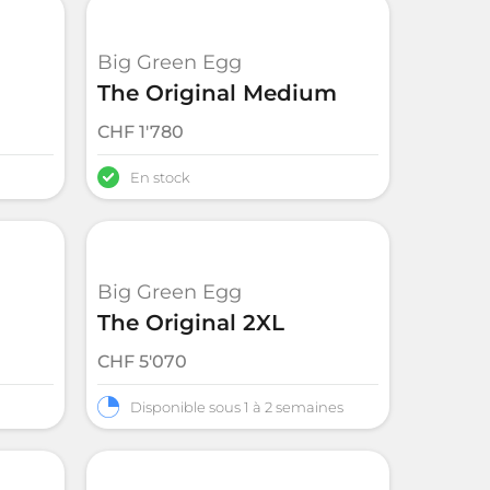
Big Green Egg
The Original Medium
CHF
1'780
En stock
Big Green Egg
The Original 2XL
CHF
5'070
Disponible sous 1 à 2 semaines