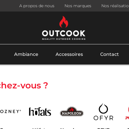
A propos de nous
Nos marques
Nos réalisati
Ambiance
Accessoires
Contact
hez-vous ?