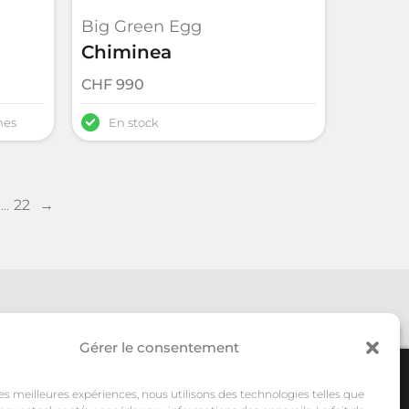
Big Green Egg
Chiminea
CHF
990
nes
En stock
...
22
→
Gérer le consentement
 les meilleures expériences, nous utilisons des technologies telles que
ms
Ne manquez rien