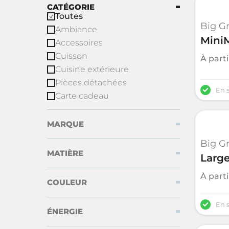
CATÉGORIE
Toutes
Big G
Ambiance
MiniM
Accessoires
Cuisson
À part
Cuisine extérieure
Pièces détachées
En 
Carte cadeau
MARQUE
Big G
MATIÈRE
Large
À part
COULEUR
En 
ÉNERGIE