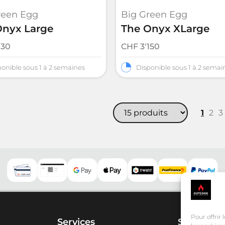
reen Egg
Big Green Egg
Onyx Large
The Onyx XLarge
130
CHF
3'150
onible sous 1 à 2 semaines
Disponible sous 1 à 2 semai
1
2
3
Pour offrir
Services
Showroo