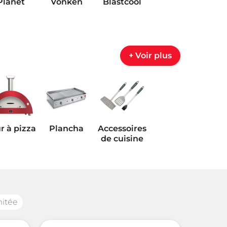
Planet
Vonken
Blastcool
+ Voir plus
r à pizza
Plancha
Accessoires
de cuisine
mitée