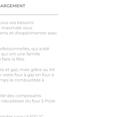
HARGEMENT
tous vos besoins:
é maximale vous
amis et d'expérimenter avec
fessionnelles, qui a été
qui ont une famille
ire la fête.
is et gaz, mais grâce au Kit
votre four à gaz en four à
emps le combustible à
alité des composants
a robustesse du four 5 Pizze
eindre jusqu'à 500 °C