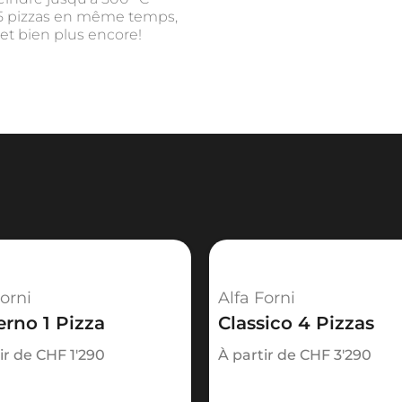
 5 pizzas en même temps,
 et bien plus encore!
LF-FXMD-5P-LROA
ur à pizza
ois
ier inox
ouge
fa Forni
alie
Forni
Alfa Forni
 ans
rno 1 Pizza
Classico 4 Pizzas
00 x 70 cm
ir de
CHF
1'290
À partir de
CHF
3'290
8,3 x 102 x 149 cm
56 kg