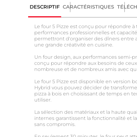
DESCRIPTIF
CARACTÉRISTIQUES
TÉLÉC
Le four 5 Pizze est conçu pour répondre à 
performances professionnelles et capacit
permettront d'organiser des dîners entre 
une grande créativité en cuisine.
Un four design, aux performances semi-pro
conçu pour répondre aux besoins de ceux 
nombreuse et de nombreux amis avec qui fa
Le four 5 Pizze est disponible en version bo
Hybrid vous pouvez décider de transformer 
pizza à bois en choisissant de temps en t
utiliser.
La sélection des matériaux et la haute qu
internes garantissent la fonctionnalité et l
sans compromis.
En seulement 30 minutes, le four peut att