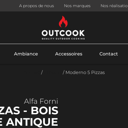
A propos de nous
Nos marques
Nos réalisati
Ambiance
Accessoires
Contact
Accueil
/
Cuisson
/ Moderno 5 Pizzas
Alfa Forni
AS - BOIS
E ANTIQUE