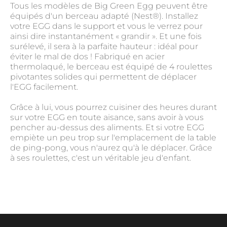
Tous les modèles de Big Green Egg peuvent être
équipés d'un berceau adapté (Nest®). Installez
votre EGG dans le support et vous le verrez pour
ainsi dire instantanément « grandir ». Et une fois
surélevé, il sera à la parfaite hauteur : idéal pour
éviter le mal de dos ! Fabriqué en acier
thermolaqué, le berceau est équipé de 4 roulettes
pivotantes solides qui permettent de déplacer
l'EGG facilement.
Grâce à lui, vous pourrez cuisiner des heures durant
sur votre EGG en toute aisance, sans avoir à vous
pencher au-dessus des aliments. Et si votre EGG
empiète un peu trop sur l'emplacement de la table
de ping-pong, vous n'aurez qu'à le déplacer. Grâce
à ses roulettes, c'est un véritable jeu d'enfant.
N° article
BGE-301062
Type
Accessoire
Matière
Acier