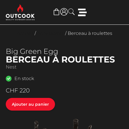
Accueil
/
Accessoires
/ Berceau à roulettes
Big Green Egg
BERCEAU À ROULETTES
Nest
En stock
CHF
220
Ajouter au panier