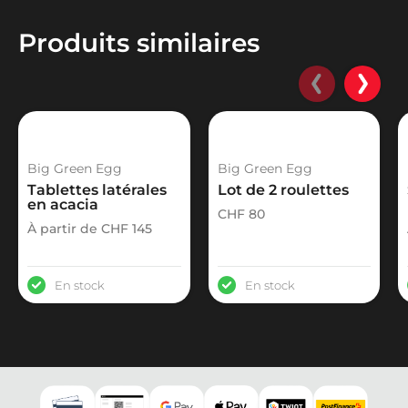
Couleur
Noir
Produits similaires
Marque
Big Green Egg
Pays d'origine
Etats-Unis
Garantie
À vie *
Poids
kg
Big Green Egg
Big Green Egg
Dimensions emballage (L x l x H)
cm x cm x cm
Tablettes latérales
Lot de 2 roulettes
en acacia
CHF
80
À partir de
CHF
145
En stock
En stock